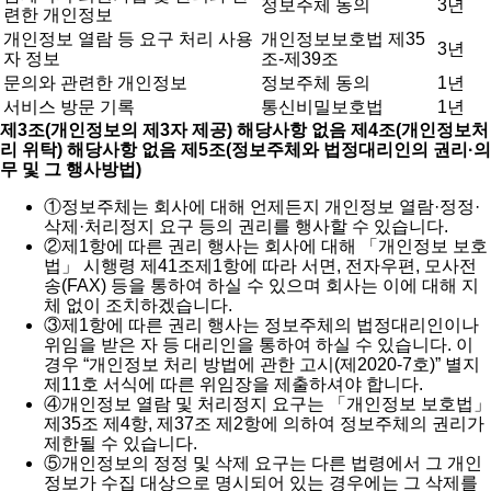
정보주체 동의
3년
련한 개인정보
개인정보 열람 등 요구 처리 사용
개인정보보호법 제35
3년
자 정보
조-제39조
문의와 관련한 개인정보
정보주체 동의
1년
서비스 방문 기록
통신비밀보호법
1년
제3조(개인정보의 제3자 제공) 해당사항 없음
제4조(개인정보처
리 위탁) 해당사항 없음
제5조(정보주체와 법정대리인의 권리·의
무 및 그 행사방법)
①
정보주체는 회사에 대해 언제든지 개인정보 열람·정정·
삭제·처리정지 요구 등의 권리를 행사할 수 있습니다.
②
제1항에 따른 권리 행사는 회사에 대해 「개인정보 보호
법」 시행령 제41조제1항에 따라 서면, 전자우편, 모사전
송(FAX) 등을 통하여 하실 수 있으며 회사는 이에 대해 지
체 없이 조치하겠습니다.
③
제1항에 따른 권리 행사는 정보주체의 법정대리인이나
위임을 받은 자 등 대리인을 통하여 하실 수 있습니다. 이
경우 “개인정보 처리 방법에 관한 고시(제2020-7호)” 별지
제11호 서식에 따른 위임장을 제출하셔야 합니다.
④
개인정보 열람 및 처리정지 요구는 「개인정보 보호법」
제35조 제4항, 제37조 제2항에 의하여 정보주체의 권리가
제한될 수 있습니다.
⑤
개인정보의 정정 및 삭제 요구는 다른 법령에서 그 개인
정보가 수집 대상으로 명시되어 있는 경우에는 그 삭제를