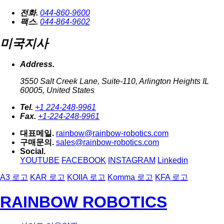
전화.
044-860-9600
팩스.
044-864-9602
미국지사
Address.
3550 Salt Creek Lane, Suite-110, Arlington Heights IL
60005, United States
Tel.
+1 224-248-9961
Fax.
+1-224-248-9961
대표메일.
rainbow@rainbow-robotics.com
구매문의.
sales@rainbow-robotics.com
Social.
YOUTUBE
FACEBOOK
INSTAGRAM
Linkedin
A3 로고
KAR 로고
KOIIA 로고
Komma 로고
KFA 로고
RAINBOW ROBOTICS