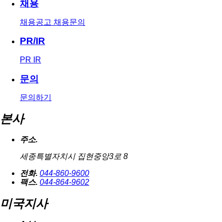
채용
채용공고
채용문의
PR/IR
PR
IR
문의
문의하기
본사
주소.
세종특별자치시 집현중앙3로 8
전화.
044-860-9600
팩스.
044-864-9602
미국지사