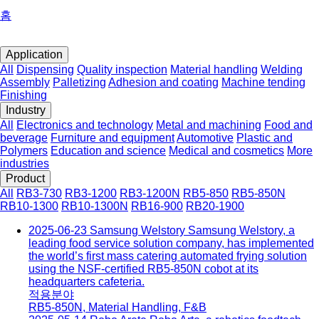
홈
Application
All
Dispensing
Quality inspection
Material handling
Welding
Assembly
Palletizing
Adhesion and coating
Machine tending
Finishing
Industry
All
Electronics and technology
Metal and machining
Food and
beverage
Furniture and equipment
Automotive
Plastic and
Polymers
Education and science
Medical and cosmetics
More
industries
Product
All
RB3-730
RB3-1200
RB3-1200N
RB5-850
RB5-850N
RB10-1300
RB10-1300N
RB16-900
RB20-1900
2025-06-23
Samsung Welstory
Samsung Welstory, a
leading food service solution company, has implemented
the world’s first mass catering automated frying solution
using the NSF-certified RB5-850N cobot at its
headquarters cafeteria.
적용분야
RB5-850N
,
Material Handling
,
F&B