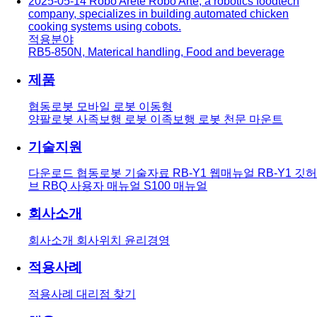
2025-05-14
Robo Arete
Robo Arte, a robotics foodtech
company, specializes in building automated chicken
cooking systems using cobots.
적용분야
RB5-850N
,
Materical handling
,
Food and beverage
제품
협동로봇
모바일 로봇
이동형
양팔로봇
사족보행 로봇
이족보행 로봇
천문 마운트
기술지원
다운로드
협동로봇 기술자료
RB-Y1 웹매뉴얼
RB-Y1 깃허
브
RBQ 사용자 매뉴얼
S100 매뉴얼
회사소개
회사소개
회사위치
윤리경영
적용사례
적용사례
대리점 찾기