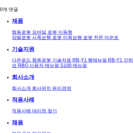
0
개 댓글
제품
협동로봇
모바일 로봇
이동형
양팔로봇
사족보행 로봇
이족보행 로봇
천문 마운트
기술지원
다운로드
협동로봇 기술자료
RB-Y1 웹매뉴얼
RB-Y1 깃허
브
RBQ 사용자 매뉴얼
S100 매뉴얼
회사소개
회사소개
회사위치
윤리경영
적용사례
적용사례
대리점 찾기
채용