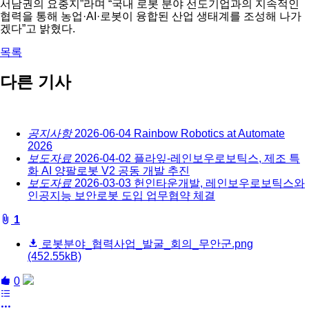
서남권의 요충지”라며 “국내 로봇 분야 선도기업과의 지속적인
협력을 통해 농업·AI·로봇이 융합된 산업 생태계를 조성해 나가
겠다”고 밝혔다.
목록
다른 기사
공지사항
2026-06-04
Rainbow Robotics at Automate
2026
보도자료
2026-04-02
플라잎-레인보우로보틱스, 제조 특
화 AI 양팔로봇 V2 공동 개발 추진
보도자료
2026-03-03
헌인타운개발, 레인보우로보틱스와
인공지능 보안로봇 도입 업무협약 체결
board::fileAttachedList
1
로봇분야_협력사업_발굴_회의_무안군.png
(452.55kB)
board::like
share
0
목
록
more