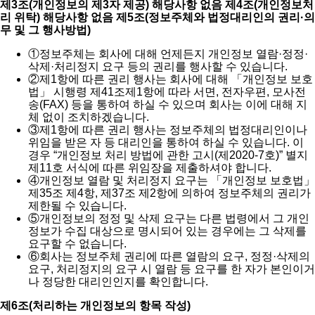
제3조(개인정보의 제3자 제공) 해당사항 없음
제4조(개인정보처
리 위탁) 해당사항 없음
제5조(정보주체와 법정대리인의 권리·의
무 및 그 행사방법)
①
정보주체는 회사에 대해 언제든지 개인정보 열람·정정·
삭제·처리정지 요구 등의 권리를 행사할 수 있습니다.
②
제1항에 따른 권리 행사는 회사에 대해 「개인정보 보호
법」 시행령 제41조제1항에 따라 서면, 전자우편, 모사전
송(FAX) 등을 통하여 하실 수 있으며 회사는 이에 대해 지
체 없이 조치하겠습니다.
③
제1항에 따른 권리 행사는 정보주체의 법정대리인이나
위임을 받은 자 등 대리인을 통하여 하실 수 있습니다. 이
경우 “개인정보 처리 방법에 관한 고시(제2020-7호)” 별지
제11호 서식에 따른 위임장을 제출하셔야 합니다.
④
개인정보 열람 및 처리정지 요구는 「개인정보 보호법」
제35조 제4항, 제37조 제2항에 의하여 정보주체의 권리가
제한될 수 있습니다.
⑤
개인정보의 정정 및 삭제 요구는 다른 법령에서 그 개인
정보가 수집 대상으로 명시되어 있는 경우에는 그 삭제를
요구할 수 없습니다.
⑥
회사는 정보주체 권리에 따른 열람의 요구, 정정·삭제의
요구, 처리정지의 요구 시 열람 등 요구를 한 자가 본인이거
나 정당한 대리인인지를 확인합니다.
제6조(처리하는 개인정보의 항목 작성)