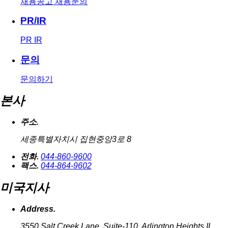
채용공고
채용문의
PR/IR
PR
IR
문의
문의하기
본사
주소.
세종특별자치시 집현중앙3로 8
전화.
044-860-9600
팩스.
044-864-9602
미국지사
Address.
3550 Salt Creek Lane, Suite-110, Arlington Heights IL