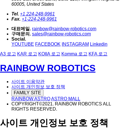
60005, United States
Tel.
+1 224-248-9961
Fax.
+1-224-248-9961
대표메일.
rainbow@rainbow-robotics.com
구매문의.
sales@rainbow-robotics.com
Social.
YOUTUBE
FACEBOOK
INSTAGRAM
Linkedin
A3 로고
KAR 로고
KOIIA 로고
Komma 로고
KFA 로고
RAINBOW ROBOTICS
사이트 이용약관
사이트 개인정보 보호 정책
FAMILY SITE
RAINBOW ASTRO
ASTRO MALL
COPYRIGHT©2021. RAINBOW ROBOTICS ALL
RIGHTS RESERVED.
사이트 개인정보 보호 정책