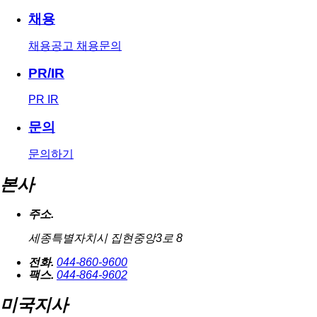
채용
채용공고
채용문의
PR/IR
PR
IR
문의
문의하기
본사
주소.
세종특별자치시 집현중앙3로 8
전화.
044-860-9600
팩스.
044-864-9602
미국지사