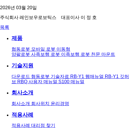
2026년 03월 20일
주식회사 레인보우로보틱스 대표이사 이 정 호
목록
제품
협동로봇
모바일 로봇
이동형
양팔로봇
사족보행 로봇
이족보행 로봇
천문 마운트
기술지원
다운로드
협동로봇 기술자료
RB-Y1 웹매뉴얼
RB-Y1 깃허
브
RBQ 사용자 매뉴얼
S100 매뉴얼
회사소개
회사소개
회사위치
윤리경영
적용사례
적용사례
대리점 찾기