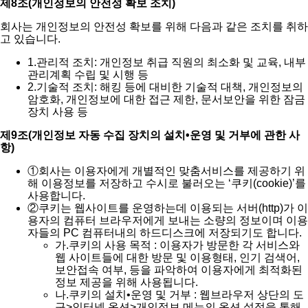
제8조(개인정보의 안전성 확보 조치)
회사는 개인정보의 안전성 확보를 위해 다음과 같은 조치를 취하
고 있습니다.
1.
관리적 조치: 개인정보 취급 직원의 최소화 및 교육, 내부
관리계획 수립 및 시행 등
2.
기술적 조치: 해킹 등에 대비한 기술적 대책, 개인정보의
암호화, 개인정보에 대한 접근 제한, 문서보안을 위한 잠금
장치 사용 등
제9조(개인정보 자동 수집 장치의 설치•운영 및 거부에 관한 사
항)
①
회사는 이용자에게 개별적인 맞춤서비스를 제공하기 위
해 이용정보를 저장하고 수시로 불러오는 ‘쿠키(cookie)’를
사용합니다.
②
쿠키는 웹사이트를 운영하는데 이용되는 서버(http)가 이
용자의 컴퓨터 브라우저에게 보내는 소량의 정보이며 이용
자들의 PC 컴퓨터내의 하드디스크에 저장되기도 합니다.
가.
쿠키의 사용 목적 : 이용자가 방문한 각 서비스와
웹 사이트들에 대한 방문 및 이용형태, 인기 검색어,
보안접속 여부, 등을 파악하여 이용자에게 최적화된
정보 제공을 위해 사용됩니다.
나.
쿠키의 설치•운영 및 거부 : 웹브라우저 상단의 도
구>인터넷 옵션>개인정보 메뉴의 옵션 설정을 통해